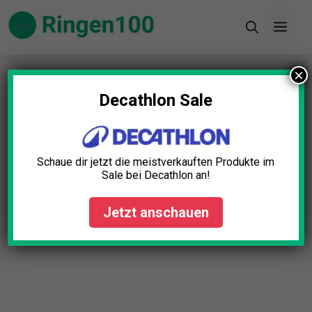
Zum
Men
Inhalt
springen
×
Startseite
»
Blog
»
Magnesium Pulver Test: Die 5
besten (Bestenliste)
Decathlon Sale
Schaue dir jetzt die meistverkauften Produkte im
Sale bei Decathlon an!
Jetzt anschauen