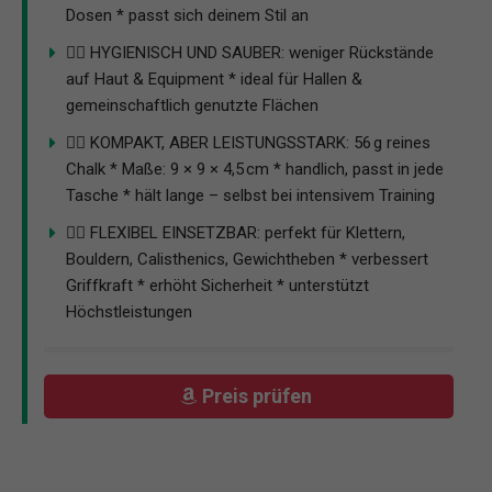
Dosen * passt sich deinem Stil an
🏋️‍♂️ HYGIENISCH UND SAUBER: weniger Rückstände
auf Haut & Equipment * ideal für Hallen &
gemeinschaftlich genutzte Flächen
🧗‍♀️ KOMPAKT, ABER LEISTUNGSSTARK: 56 g reines
Chalk * Maße: 9 × 9 × 4,5 cm * handlich, passt in jede
Tasche * hält lange – selbst bei intensivem Training
🤸‍♂️ FLEXIBEL EINSETZBAR: perfekt für Klettern,
Bouldern, Calisthenics, Gewichtheben * verbessert
Griffkraft * erhöht Sicherheit * unterstützt
Höchstleistungen
Preis prüfen