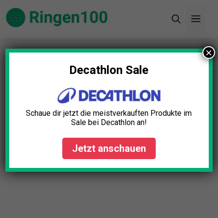
Zum
Men
Inhalt
springen
×
Startseite
»
Blog
»
Koordinationsleiter Test: Die 5
besten (Bestenliste)
Decathlon Sale
Schaue dir jetzt die meistverkauften Produkte im
Sale bei Decathlon an!
Jetzt anschauen