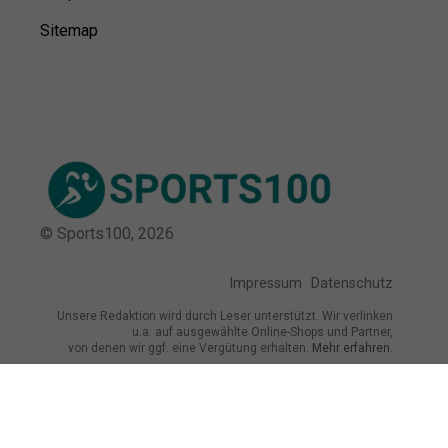
Sitemap
© Sports100,
2026
Impressum
Datenschutz
Unsere Redaktion wird durch Leser unterstützt. Wir verlinken
u.a. auf ausgewählte Online-Shops und Partner,
von denen wir ggf. eine Vergütung erhalten.
Mehr erfahren.
Adresse
Rosenbergstraße 15, 09126 Chemnitz,