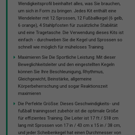
Wendigkeitsprofil beinhaltet alles, was Sie brauchen,
um sich in Form zu bringen. Jedes Kit enthält eine
Wendeleiter mit 12 Sprossen, 12 Fußballkegel (6 gelb,
6 orange), 4 Stahlpfosten für zusätzliche Stabilität
und eine Tragetasche. Die Verwendung dieses Kits ist
einfach - durchweben Sie die Kegel und Sprossen so
schnell wie möglich für müheloses Training.
Maximieren Sie Die Sportliche Leistung: Mit dieser
Beweglichkeitsleiter und den eingestellten Kegeln
können Sie Ihre Beschleunigung, Rhythmus,
Gleichgewicht, Beinstärke, allgemeine
Körperbeherrschung und sogar Reaktionszeit
maximieren
Die Perfekte GröSse: Dieses Geschwindigkeits- und
fußball trainingsset zubehör ist die optimale Größe
für effizientes Training. Die Leiter ist 17 ft / 518 cm
lang mit Sprossen von 17 in / 43 cm x 15 in / 38 cm,
und jeder Scheibenkegel hat einen Durchmesser von