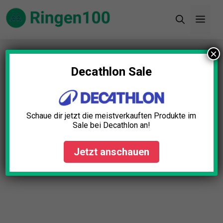
Zum
Men
Inhalt
springen
×
Startseite
»
Blog
»
Trainingsgeräte Zuhause Test:
Die 10 besten (Bestenliste)
Decathlon Sale
Schaue dir jetzt die meistverkauften Produkte im
Sale bei Decathlon an!
Jetzt anschauen