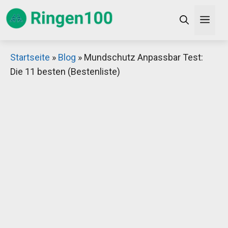
Zum
Men
Inhalt
springen
×
Startseite
»
Blog
»
Mundschutz Anpassbar Test:
Die 11 besten (Bestenliste)
Decathlon Sale
Schaue dir jetzt die meistverkauften Produkte im
Sale bei Decathlon an!
Jetzt anschauen