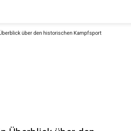
Überblick über den historischen Kampfsport
Decathlon Sale
aue dir jetzt die meistverkauften Produkte im Sale bei Decathlon
Jetzt anschauen