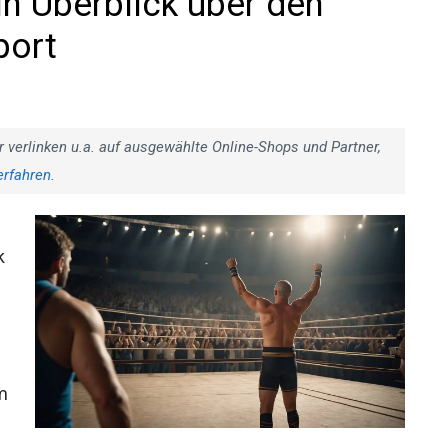
in Überblick über den
port
r verlinken u.a. auf ausgewählte Online-Shops und Partner,
erfahren
.
k
m