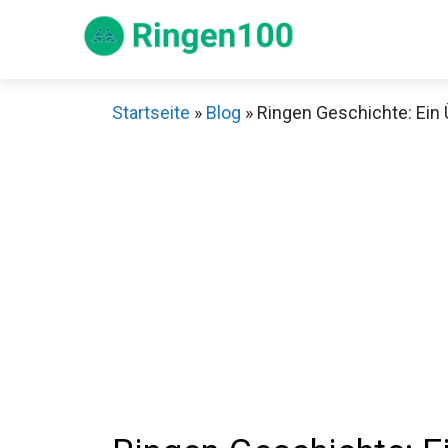
Zum
Inhalt
springen
Startseite
»
Blog
»
Ringen Geschichte: Ein 
Sch