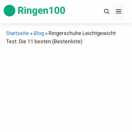
Zum
Men
Inhalt
springen
×
Startseite
»
Blog
»
Ringerschuhe Leichtgewicht
Test: Die 11 besten (Bestenliste)
Decathlon Sale
Schaue dir jetzt die meistverkauften Produkte im
Sale bei Decathlon an!
Jetzt anschauen