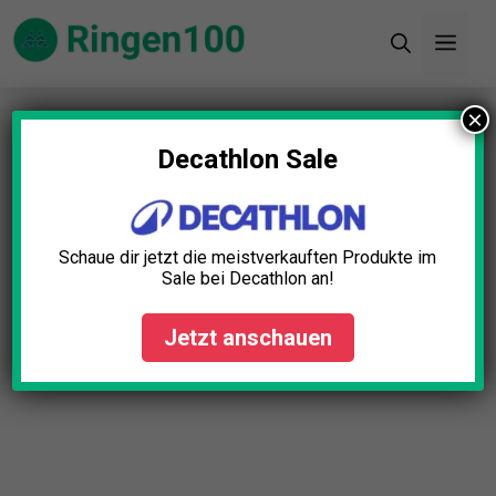
Zum
Men
Inhalt
springen
×
Startseite
»
Blog
»
Trainingseinheit Planer Test:
Die 5 besten (Bestenliste)
Decathlon Sale
Schaue dir jetzt die meistverkauften Produkte im
Sale bei Decathlon an!
Jetzt anschauen