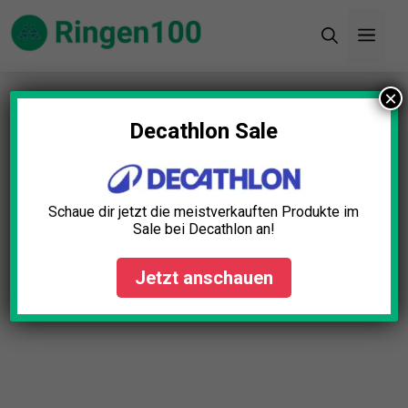
Zum
Men
Inhalt
springen
×
Startseite
»
Blog
»
Ringen für Kinder: Top 5
Vorteile für die Entwicklung
Decathlon Sale
Schaue dir jetzt die meistverkauften Produkte im
Sale bei Decathlon an!
Jetzt anschauen