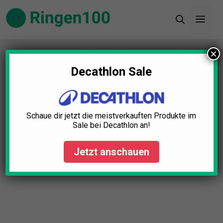
Zum
Men
Inhalt
springen
×
Startseite
»
Blog
»
Ringen im Sportunterricht:
Vorteile für Körper & Geist
Decathlon Sale
Schaue dir jetzt die meistverkauften Produkte im
Sale bei Decathlon an!
Jetzt anschauen