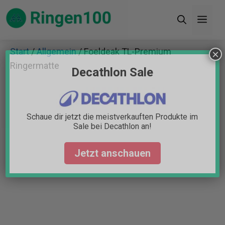
Zum
Men
Inhalt
springen
Start
/
Allgemein
/ Foeldeak TL-Premium
×
Ringermatte
Decathlon Sale
Schaue dir jetzt die meistverkauften Produkte im
Sale bei Decathlon an!
Jetzt anschauen