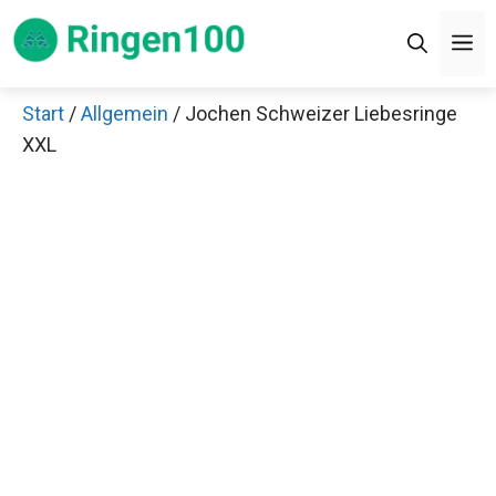
Zum
Men
Inhalt
springen
Start
/
Allgemein
/ Jochen Schweizer Liebesringe
XXL
Jetzt anschauen