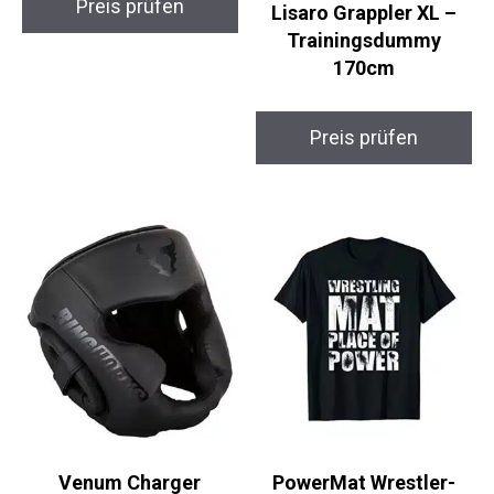
Preis prüfen
Lisaro Grappler XL –
Trainingsdummy
170cm
Preis prüfen
Venum Charger
PowerMat Wrestler-